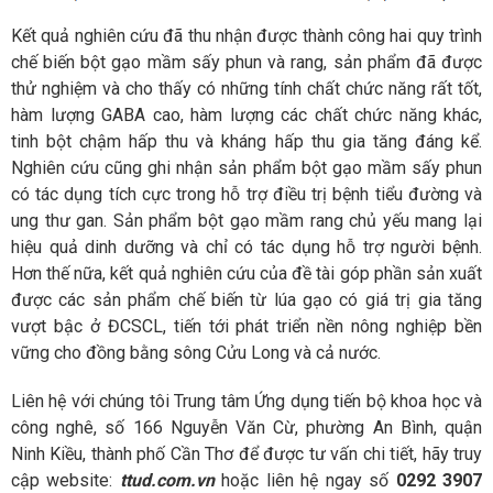
Kết quả nghiên cứu đã thu nhận được thành công hai quy trình
chế biến bột gạo mầm sấy phun và rang, sản phẩm đã được
thử nghiệm và cho thấy có những tính chất chức năng rất tốt,
hàm lượng GABA cao, hàm lượng các chất chức năng khác,
tinh bột chậm hấp thu và kháng hấp thu gia tăng đáng kể.
Nghiên cứu cũng ghi nhận sản phẩm bột gạo mầm sấy phun
có tác dụng tích cực trong hỗ trợ điều trị bệnh tiểu đường và
ung thư gan. Sản phẩm bột gạo mầm rang chủ yếu mang lại
hiệu quả dinh dưỡng và chỉ có tác dụng hỗ trợ người bệnh.
Hơn thế nữa, kết quả nghiên cứu của đề tài góp phần sản xuất
được các sản phẩm chế biến từ lúa gạo có giá trị gia tăng
vượt bậc ở ĐCSCL, tiến tới phát triển nền nông nghiệp bền
vững cho đồng bằng sông Cửu Long và cả nước.
Liên hệ với chúng tôi Trung tâm Ứng dụng tiến bộ khoa học và
công nghê, số 166 Nguyễn Văn Cừ, phường An Bình, quận
Ninh Kiều, thành phố Cần Thơ để được tư vấn chi tiết, hãy truy
cập website:
ttud.com.vn
hoặc liên hệ ngay số
0292 3907