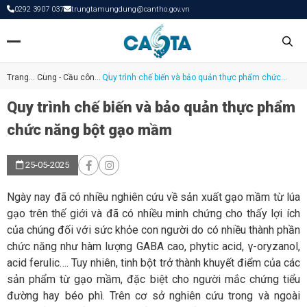
0292 3907 037
trungtamungdung@cantho.gov.vn
Trang
Cung - Cầu công
Quy trình chế biến và bảo quản thực phẩm chức
chủ
nghệ
năng bột gạo mầm
Quy trình chế biến và bảo quản thực phẩm
chức năng bột gạo mầm
25-05-2025
Ngày nay đã có nhiều nghiên cứu về sản xuất gạo mầm từ lúa
gạo trên thế giới và đã có nhiều minh chứng cho thấy lợi ích
của chúng đối với sức khỏe con người do có nhiều thành phần
chức năng như hàm lượng GABA cao, phytic acid, γ-oryzanol,
acid ferulic…. Tuy nhiên, tinh bột trở thành khuyết điểm của các
sản phẩm từ gạo mầm, đặc biệt cho người mắc chứng tiểu
đường hay béo phì. Trên cơ sở nghiên cứu trong và ngoài