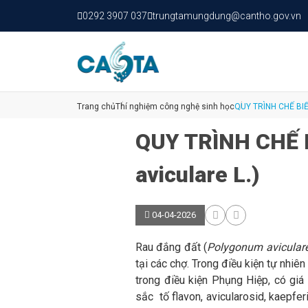
0292 3907 037
trungtamungdung@cantho.gov.vn
Trang chủ
Thí nghiệm công nghệ sinh học
QUY TRÌNH CHẾ 
aviculare L.)
04-04-2026
Rau đắng đất (
Polygonum avicular
tại các chợ. Trong điều kiện tự nhiên
trong điều kiện Phụng Hiệp, có giá
sắc tố flavon, avicularosid, kaepferi