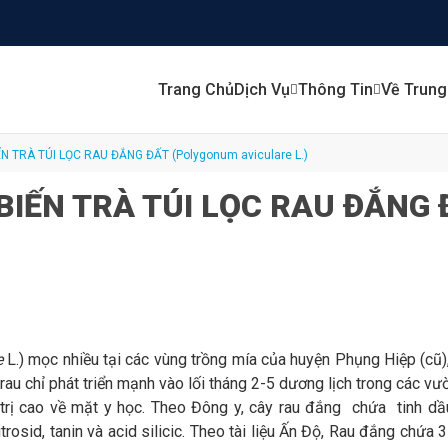
Trang Chủ
Dịch Vụ
Thông Tin
Về Trun
QUY TRÌNH CHẾ BIẾN TRÀ TÚI LỌC RAU ĐẮNG ĐẤT (Polygonum aviculare L.)
BIẾN TRÀ TÚI LỌC RAU ĐẮNG 
e
L.) mọc nhiều tại các vùng trồng mía của huyện Phụng Hiệp (cũ)
 rau chỉ phát triển mạnh vào lối tháng 2-5 dương lịch trong các vườ
 trị cao về mặt y học. Theo Đông y, cây rau đắng chứa tinh dầu,
trosid, tanin và acid silicic. Theo tài liệu Ấn Độ, Rau đắng chứa 3