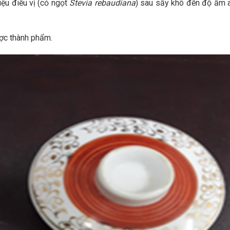
ệu điều vị (cỏ ngọt
Stevia rebaudiana
) sau sấy khô đến độ ẩm an
ược thành phẩm.