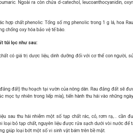
, coumaric. Ngoài ra còn chứa d-catechol, leucoanthocyanidin, ox
c hợp chất phenolic: Tổng số mg phenolic trong 1 g lá, hoa Rau
ng chống oxy hóa bảo vệ tế bào.
t túi lọc như sau:
chất có giá trị dược liệu, dinh dưỡng đối với cơ thể con người, s
u đắng đất) thu hoạch tại vườn của nông dân. Rau đắng đất sẽ đư
c mọc tự nhiên trong liếp mía), tiến hành thu hái vào những ngà
liệu sau thu hái nhiễm một số tạp chất rác, cỏ, rơm rạ,… cần
i loại bỏ tạp chất, nguyên liệu được rửa sạch dưới vòi nước để tá
ũng giúp loại bớt một số vi sinh vật bám trên bề mặt.