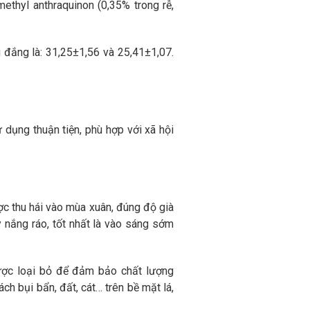
ymethyl anthraquinon (0,35% trong rễ,
 đắng là: 31,25±1,56 và 25,41±1,07.
ử dụng thuận tiện, phù hợp với xã hội
ợc thu hái vào mùa xuân, đúng độ già
y nắng ráo, tốt nhất là vào sáng sớm
 được loại bỏ để đảm bảo chất lượng
ch bụi bẩn, đất, cát… trên bề mặt lá,