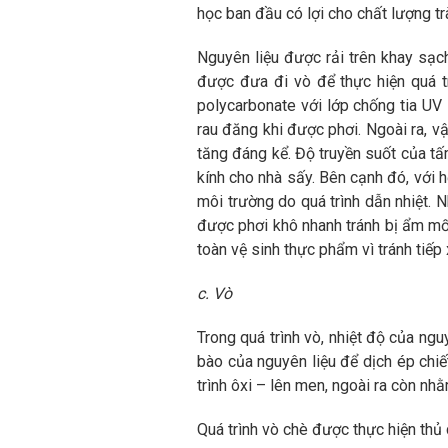
học ban đầu có lợi cho chất lượng tr
Nguyên liệu được rải trên khay sạch
được đưa đi vò để thực hiện quá t
polycarbonate với lớp chống tia UV 
rau đăng khi được phơi. Ngoài ra, v
tăng đáng kể. Độ truyền suốt của tấ
kính cho nhà sấy. Bên cạnh đó, với h
môi trường do quá trình dẫn nhiệt.
được phơi khô nhanh tránh bị ẩm mố
toàn vệ sinh thực phẩm vì tránh tiếp 
c. Vò
Trong quá trình vò, nhiệt độ của ngu
bào của nguyên liệu để dịch ép chiế
trình ôxi – lên men, ngoài ra còn nh
Quá trình vò chè được thực hiện thủ 