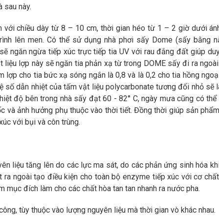
à sau này.
 với chiều dày từ 8 – 10 cm, thời gian héo từ 1 – 2 giờ dưới án
rình lên men. Có thể sử dụng nhà phơi sấy Dome (sấy bằng năng
sẽ ngăn ngừa tiếp xúc trực tiếp tia UV với rau đắng đất giúp d
ật liệu lợp này sẽ ngăn tia phản xạ từ trong DOME sấy đi ra ngoài
m lợp cho tia bức xạ sóng ngắn là 0,8 và là 0,2 cho tia hồng ngoạ
ệ số dẫn nhiệt của tấm vật liệu polycarbonate tương đối nhỏ sẽ l
 Nhiệt độ bên trong nhà sấy đạt 60 - 82° C, ngày mưa cũng có th
c và ảnh hưởng phụ thuộc vào thời tiết. Đồng thời giúp sản phẩ
xúc với bụi và côn trùng.
yên liệu tăng lên do các lực ma sát, do các phản ứng sinh hóa kh
t ra ngoài tạo điều kiện cho toàn bộ enzyme tiếp xúc với cơ chất
ằm mục đích làm cho các chất hòa tan tan nhanh ra nước pha.
công, tùy thuộc vào lượng nguyên liệu mà thời gian vò khác nhau.