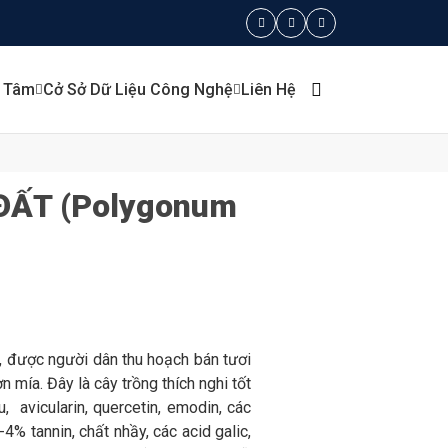
g Tâm
Cở Sở Dữ Liệu Công Nghệ
Liên Hệ
ĐẤT (Polygonum
, được người dân thu hoạch bán tươi
n mía. Đây là cây trồng thích nghi tốt
 avicularin, quercetin, emodin, các
-4% tannin, chất nhầy, các acid galic,