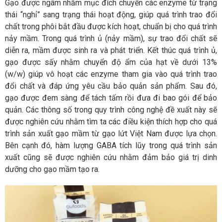
Gạo được ngâm nhằm mục đích chuyển các enzyme từ trạng
thái “nghỉ” sang trạng thái hoạt động, giúp quá trình trao đổi
chất trong phôi bắt đầu được kích hoạt, chuẩn bị cho quá trình
nảy mầm. Trong quá trình ủ (nảy mầm), sự trao đổi chất sẽ
diễn ra, mầm được sinh ra và phát triển. Kết thúc quá trình ủ,
gạo được sấy nhằm chuyển độ ẩm của hạt về dưới 13%
(w/w) giúp vô hoạt các enzyme tham gia vào quá trình trao
đổi chất và đáp ứng yêu cầu bảo quản sản phẩm. Sau đó,
gạo được đem sàng để tách tấm rồi đưa đi bao gói để bảo
quản. Các thông số trong quy trình công nghệ đề xuất này sẽ
được nghiên cứu nhằm tìm ta các điều kiện thích hợp cho quá
trình sản xuất gạo mầm từ gạo lứt Việt Nam được lựa chọn.
Bên cạnh đó, hàm lượng GABA tích lũy trong quá trình sản
xuất cũng sẽ được nghiên cứu nhằm đảm bảo giá trị dinh
dưỡng cho gạo mầm tạo ra.