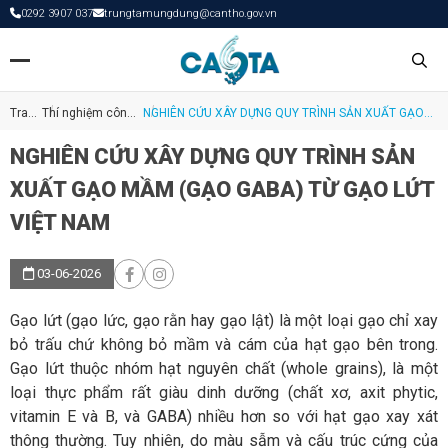
0292 3907 037
trungtamungdung@cantho.gov.vn
Trang
Thí nghiệm công
NGHIÊN CỨU XÂY DỰNG QUY TRÌNH SẢN XUẤT GẠO
chủ
nghệ sinh học
MẦM (GẠO GABA) TỪ GẠO LỨT VIỆT NAM
NGHIÊN CỨU XÂY DỰNG QUY TRÌNH SẢN
XUẤT GẠO MẦM (GẠO GABA) TỪ GẠO LỨT
VIỆT NAM
03-06-2026
Gạo lứt (gạo lức, gạo rằn hay gạo lật) là một loại gạo chỉ xay
bỏ trấu chứ không bỏ mầm và cám của hạt gạo bên trong.
Gạo lứt thuộc nhóm hạt nguyên chất (whole grains), là một
loại thực phẩm rất giàu dinh dưỡng (chất xơ, axit phytic,
vitamin E và B, và GABA) nhiều hơn so với hạt gạo xay xát
thông thường. Tuy nhiên, do màu sẫm và cấu trúc cứng của