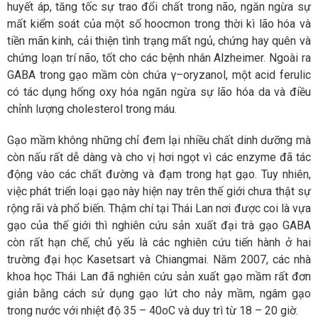
huyết áp, tăng tốc sự trao đổi chất trong não, ngăn ngừa sự
mất kiểm soát của một số hoocmon trong thời kì lão hóa và
tiền mãn kinh, cải thiện tình trạng mất ngủ, chứng hay quên và
chứng loạn trí não, tốt cho các bệnh nhân Alzheimer. Ngoài ra
GABA trong gạo mầm còn chứa γ–oryzanol, một acid ferulic
có tác dụng hống oxy hóa ngăn ngừa sự lão hóa da và điều
chỉnh lượng cholesterol trong máu.
Gạo mầm không những chỉ đem lại nhiều chất dinh dưỡng mà
còn nấu rất dễ dàng và cho vị hơi ngọt vì các enzyme đã tác
động vào các chất đường và đạm trong hạt gạo. Tuy nhiên,
việc phát triển loại gạo này hiện nay trên thế giới chưa thật sự
rộng rãi và phổ biến. Thậm chí tại Thái Lan nơi được coi là vựa
gạo của thế giới thì nghiên cứu sản xuất đại trà gạo GABA
còn rất hạn chế, chủ yếu là các nghiên cứu tiến hành ở hai
trường đại học Kasetsart và Chiangmai. Năm 2007, các nhà
khoa học Thái Lan đã nghiên cứu sản xuất gạo mầm rất đơn
giản bằng cách sử dụng gạo lứt cho nảy mầm, ngâm gạo
trong nước với nhiệt độ 35 – 40oC và duy trì từ 18 – 20 giờ.