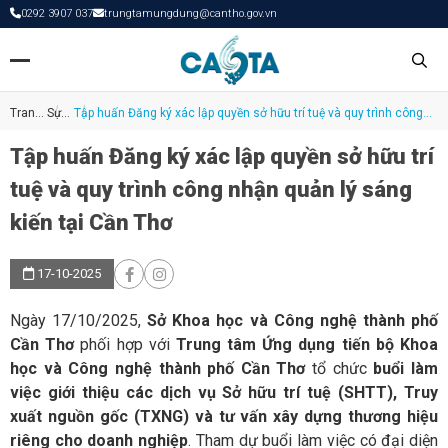
0292 3907 037
trungtamungdung@cantho.gov.vn
Trang
Sự
Tập huấn Đăng ký xác lập quyền sở hữu trí tuệ và quy trình công
chủ
kiện
nhận quản lý sáng kiến tại Cần Thơ
Tập huấn Đăng ký xác lập quyền sở hữu trí
tuệ và quy trình công nhận quản lý sáng
kiến tại Cần Thơ
17-10-2025
Ngày 17/10/2025,
Sở Khoa học và Công nghệ thành phố
Cần Thơ
phối hợp với
Trung tâm Ứng dụng tiến bộ Khoa
học và Công nghệ thành phố Cần Thơ
tổ chức
buổi làm
việc giới thiệu các dịch vụ Sở hữu trí tuệ (SHTT), Truy
xuất nguồn gốc (TXNG) và tư vấn xây dựng thương hiệu
riêng cho doanh nghiệp
. Tham dự buổi làm việc có đại diện