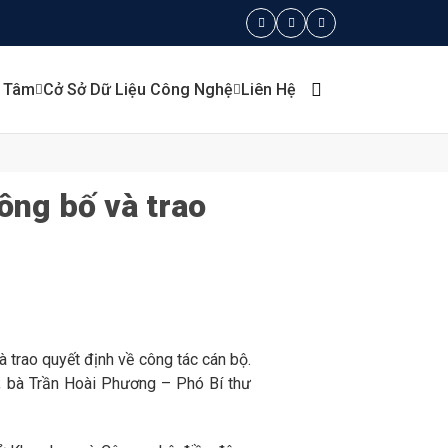
g Tâm
Cở Sở Dữ Liệu Công Nghệ
Liên Hệ
ông bố và trao
trao quyết định về công tác cán bộ.
; bà Trần Hoài Phương – Phó Bí thư