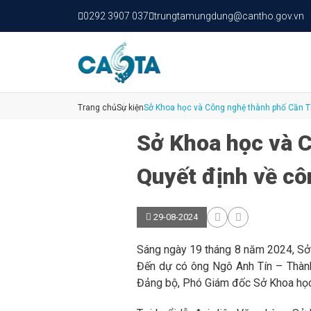
0292 3907 037
trungtamungdung@cantho.gov.vn
Trang chủ
Sự kiện
Sở Khoa học và Công nghệ thành phố Cần Th
Sở Khoa học và C
Quyết định về cô
29-08-2024
Sáng ngày 19 tháng 8 năm 2024, Sở 
Đến dự có ông Ngô Anh Tín – Thành
Đảng bộ, Phó Giám đốc Sở Khoa học