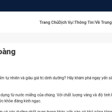
Trang Chủ
Dịch Vụ
Thông Tin
Về Trun
oàng
m tự nhiên và giàu giá trị dinh dưỡng? Hãy khám phá ngay yến s
 dựng từ nước miếng của chúng. Với chất lượng vàng và độ tinh 
sức khỏe đáng kinh ngạc.
amin và các dưỡng chất quan trọng khác, yến sào có khả năng tăn