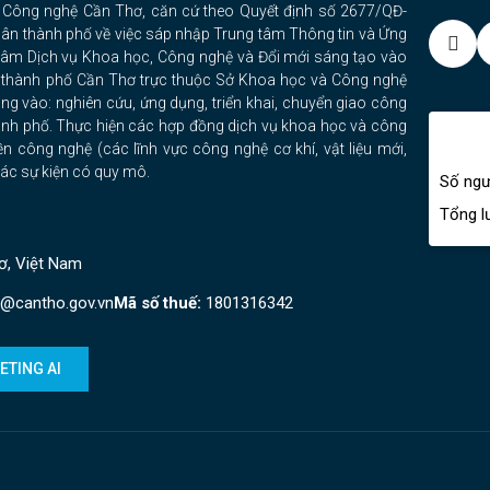
à Công nghệ Cần Thơ, căn cứ theo Quyết định số 2677/QĐ-
n thành phố về việc sáp nhập Trung tâm Thông tin và Ứng
tâm Dịch vụ Khoa học, Công nghệ và Đổi mới sáng tạo vào
 thành phố Cần Thơ trực thuộc Sở Khoa học và Công nghệ
g vào: nghiên cứu, ứng dụng, triển khai, chuyển giao công
hành phố. Thực hiện các hợp đồng dịch vụ khoa học và công
n công nghệ (các lĩnh vực công nghệ cơ khí, vật liệu mới,
các sự kiện có quy mô.
Số ngư
Tổng lư
ơ, Việt Nam
@cantho.gov.vn
Mã số thuế:
1801316342
ETING AI