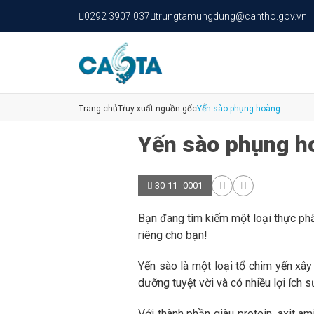
0292 3907 037
trungtamungdung@cantho.gov.vn
Trang chủ
Truy xuất nguồn gốc
Yến sào phụng hoàng
Yến sào phụng h
30-11--0001
Bạn đang tìm kiếm một loại thực phẩ
riêng cho bạn!
Yến sào là một loại tổ chim yến xây
dưỡng tuyệt vời và có nhiều lợi ích 
Với thành phần giàu protein, axit 