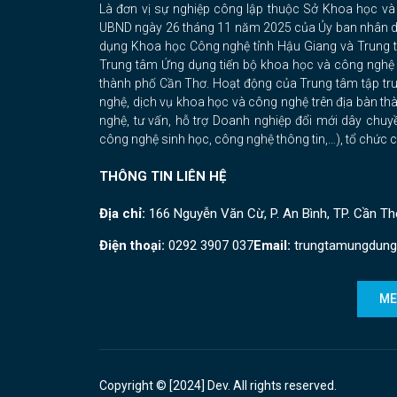
Là đơn vị sự nghiệp công lập thuộc Sở Khoa học v
UBND ngày 26 tháng 11 năm 2025 của Ủy ban nhân dâ
dụng Khoa học Công nghệ tỉnh Hậu Giang và Trung 
Trung tâm Ứng dụng tiến bộ khoa học và công nghệ
thành phố Cần Thơ. Hoạt động của Trung tâm tập trun
nghệ, dịch vụ khoa học và công nghệ trên địa bàn t
nghệ, tư vấn, hỗ trợ Doanh nghiệp đổi mới dây chuyề
công nghệ sinh học, công nghệ thông tin,…), tổ chức 
THÔNG TIN LIÊN HỆ
Địa chỉ:
166 Nguyễn Văn Cừ, P. An Bình, TP. Cần Th
Điện thoại:
0292 3907 037
Email:
trungtamungdung
ME
Copyright © [2024] Dev. All rights reserved.