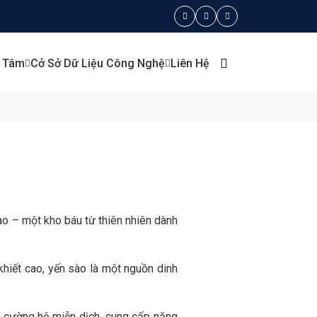
g Tâm
Cở Sở Dữ Liệu Công Nghệ
Liên Hệ
ào – một kho báu từ thiên nhiên dành
khiết cao, yến sào là một nguồn dinh
g cường hệ miễn dịch, cung cấp năng