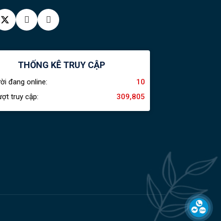
THỐNG KÊ TRUY CẬP
ời đang online:
10
ợt truy cập:
309,805